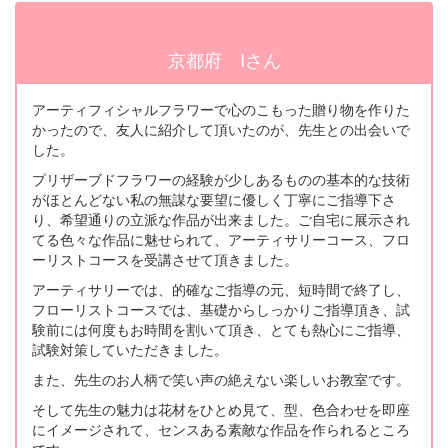
京都府 Iさん
アーティフィシャルフラワーで心のこもった贈り物を作りた
かったので、友人に紹介して頂いたのが、先生との出会いで
した。
プリザーブドフラワーの経験が少しあるものの基本的な技術
がほとんどない私の無謀な要望に優しく丁寧にご指導下さ
り、希望通りの立派な作品が出来ました。ご自宅に展示され
てる色々な作品に魅せられて、アーティサリーコース、フロ
ーリストコースを受講させて頂きました。
アーティサリーでは、的確なご指導の元、短時間で終了し、
フローリストコースでは、基礎からしっかりご指導頂き、試
験前には何度もお時間を割いて頂き、とても熱心にご指導、
試験対策していただきました。
また、先生のお人柄で笑い声の絶えない楽しいお教室です。
そして先生の魅力は花材をひとめ見て、型、色合わせを即座
にイメージされて、センスある素敵な作品を作られるところ